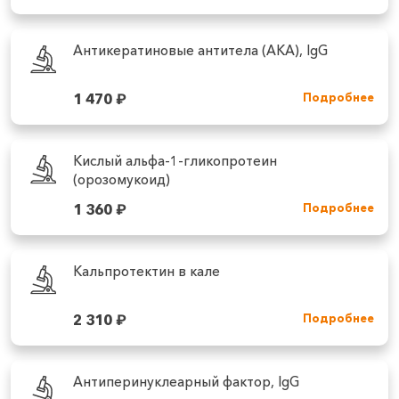
Антикератиновые антитела (АКА), IgG
1 470
₽
Подробнее
Кислый альфа-1-гликопротеин
(орозомукоид)
1 360
₽
Подробнее
Кальпротектин в кале
2 310
₽
Подробнее
Антиперинуклеарный фактор, IgG