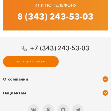
+7 (343) 243-53-03
ЗАПИСЬ НА ПРИЁМ
О компании
О нас
Пациентам
Услуги и цены
Акции
Специалисты
Новости
Подарочный сертификат