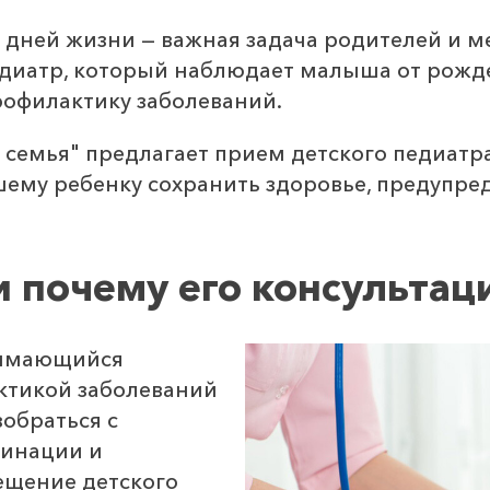
х дней жизни — важная задача родителей и 
едиатр, который наблюдает малыша от рожд
рофилактику заболеваний.
семья" предлагает прием детского педиатра
ему ребенку сохранить здоровье, предупред
и почему его консультац
анимающийся
ктикой заболеваний
зобраться с
цинации и
ещение детского