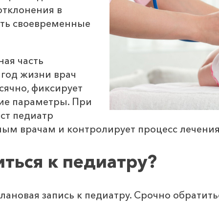
отклонения в
ять своевременные
ная часть
 год жизни врач
ячно, фиксирует
гие параметры. При
ст педиатр
ным врачам и контролирует процесс лечения
иться к педиатру?
лановая запись к педиатру. Срочно обратитьс