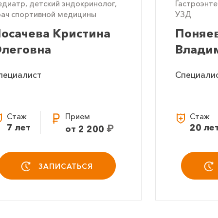
едиатр, детский эндокринолог,
Гастроэнте
рач спортивной медицины
УЗД
осачева Кристина
Поняе
леговна
Влади
пециалист
Специали
Стаж
Прием
Стаж
7 лет
₽
20 ле
от 2 200
ЗАПИСАТЬСЯ