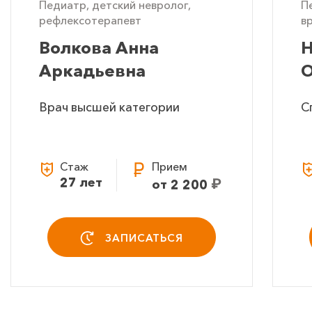
Педиатр, детский невролог,
П
рефлексотерапевт
в
Волкова Анна
Н
Аркадьевна
О
Врач высшей категории
С
Стаж
Прием
27 лет
₽
от 2 200
ЗАПИСАТЬСЯ