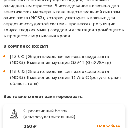
оксидантным стрессом. В исследование включено два
генетических маркера в гене эндотелиальной синтазы
окиси азота (NOS3), которая участвует в важных для
сердечно-сосудистой системы процессах: регуляции
тонуса гладких мышц сосудов и агрегации тромбоцитов
в процессе свертывания крови.
В комплекс входят
[18-032] Эндотелиальная синтаза оксида азота
(NOS3). Выявление мутации G894T (Glu298Asp)
[18-033] Эндотелиальная синтаза оксида азота
(NOS3). Выявление мутации T(-786)C (регуляторная
область гена)
Вас также может заинтересовать
С-реактивный белок
(ультрачувствительный)
360
₽
Подробнее