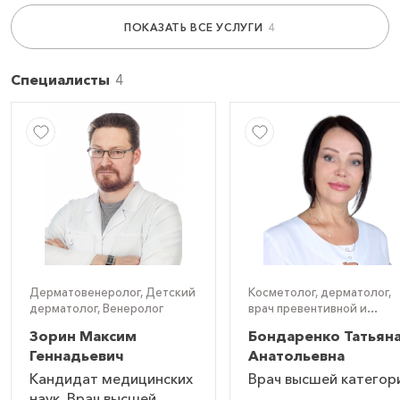
Прием дерматовенеролога к.м.н.
ПОКАЗАТЬ ВСЕ УСЛУГИ
(первичный)
3 000
₽
Записаться
Специалисты
Прием дерматовенеролога к.м.н.
(повторный)
3 000
₽
Записаться
Прием дерматовенеролога первичный
2 500
₽
Записаться
Дерматовенеролог, Детский
Косметолог, дерматолог,
дерматолог, Венеролог
врач превентивной и
интегративной терапии
Зорин Максим
Бондаренко Татьян
Прием дерматовенеролога повторный
Геннадьевич
Анатольевна
2 500
₽
Записаться
Кандидат медицинских
Врач высшей категор
наук, Врач высшей