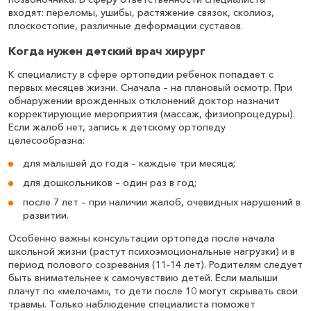
входят: переломы, ушибы, растяжение связок, сколиоз,
плоскостопие, различные деформации суставов.
Когда нужен детский врач хирург
К специалисту в сфере ортопедии ребенок попадает с
первых месяцев жизни. Сначала – на плановый осмотр. При
обнаружении врожденных отклонений доктор назначит
корректирующие мероприятия (массаж, физиопроцедуры).
Если жалоб нет, запись к детскому ортопеду
целесообразна:
для малышей до года – каждые три месяца;
для дошкольников – один раз в год;
после 7 лет – при наличии жалоб, очевидных нарушений в
развитии.
Особенно важны консультации ортопеда после начала
школьной жизни (растут психоэмоциональные нагрузки) и в
период полового созревания (11-14 лет). Родителям следует
быть внимательнее к самочувствию детей. Если малыши
плачут по «мелочам», то дети после 10 могут скрывать свои
травмы. Только наблюдение специалиста поможет