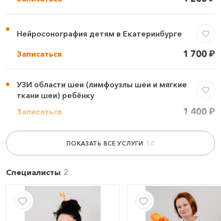
Нейросонография детям в Екатеринбурге
1 700
₽
Записаться
УЗИ области шеи (лимфоузлы шеи и мягкие
ткани шеи) ребёнку
1 400
₽
Записаться
ПОКАЗАТЬ ВСЕ УСЛУГИ
УЗИ мочевого пузыря ребёнку
1 300
₽
Записаться
Специалисты
УЗИ лимфоузлов детям (одна область)
1 600
₽