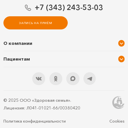
+7 (343) 243-53-03
ЗАПИСЬ НА ПРИЁМ
О компании
О нас
Пациентам
Услуги и цены
Акции
Специалисты
Новости
Подарочный сертификат
Отзывы
3D тур по клинике
Документы
Правила подготовки
© 2025 ООО «Здоровая семья».
Контакты
ДМС
Лицензия: Л041-01021-66/00380420
Документы для налоговой
Политика конфиденциальности
Cookies
Статьи