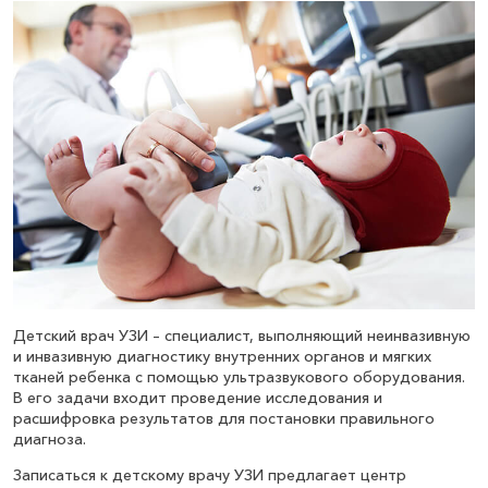
1 700
₽
Записаться
УЗИ гемангиомы у детей
1 400
₽
Записаться
УЗИ вилочковой железы у детей
1 700
₽
Записаться
Детский врач УЗИ – специалист, выполняющий неинвазивную
УЗИ грудных желез ребёнку
и инвазивную диагностику внутренних органов и мягких
тканей ребенка с помощью ультразвукового оборудования.
1 600
₽
Записаться
В его задачи входит проведение исследования и
расшифровка результатов для постановки правильного
диагноза.
УЗИ брюшной полости детям
Записаться к детскому врачу УЗИ предлагает центр