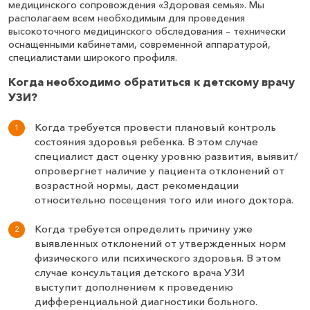
(поджелудочная железа, печень, желчный
медицинского сопровождения «Здоровая семья». Мы
пузырь, селезенка)
располагаем всем необходимым для проведения
высокоточного медицинского обследования – технически
1 900
₽
Записаться
оснащенными кабинетами, современной аппаратурой,
специалистами широкого профиля.
Когда необходимо обратиться к детскому врачу
УЗИ?
Когда требуется провести плановый контроль
состояния здоровья ребенка. В этом случае
специалист даст оценку уровню развития, выявит/
опровергнет наличие у пациента отклонений от
возрастной нормы, даст рекомендации
относительно посещения того или иного доктора.
Когда требуется определить причину уже
выявленных отклонений от утвержденных норм
физического или психического здоровья. В этом
случае консультация детского врача УЗИ
выступит дополнением к проведению
дифференциальной диагностики больного.