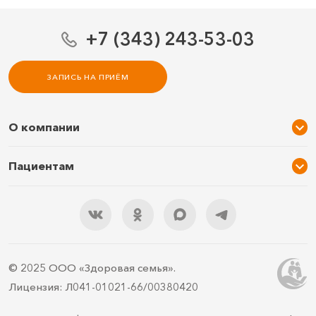
+7 (343) 243-53-03
ЗАПИСЬ НА ПРИЁМ
О компании
О нас
Пациентам
Услуги и цены
Акции
Специалисты
Новости
Подарочный сертификат
Отзывы
3D тур по клинике
Документы
Правила подготовки
© 2025 ООО «Здоровая семья».
Контакты
ДМС
Лицензия: Л041-01021-66/00380420
Документы для налоговой