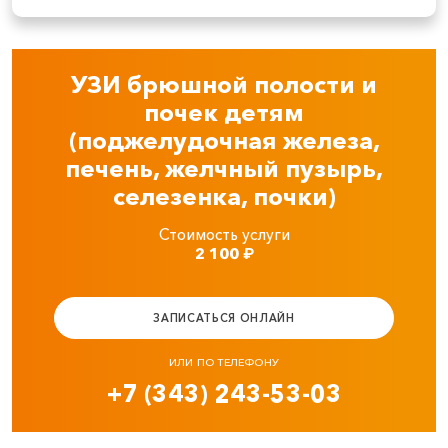
УЗИ брюшной полости и
почек детям
(поджелудочная железа,
печень, желчный пузырь,
селезенка, почки)
Стоимость услуги
2 100
₽
ЗАПИСАТЬСЯ ОНЛАЙН
ИЛИ ПО ТЕЛЕФОНУ
+7 (343) 243-53-03