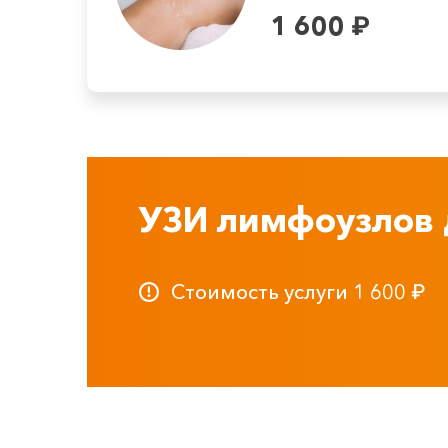
1 600
₽
УЗИ лимфоузлов 
Стоимость услуги
1 600
₽