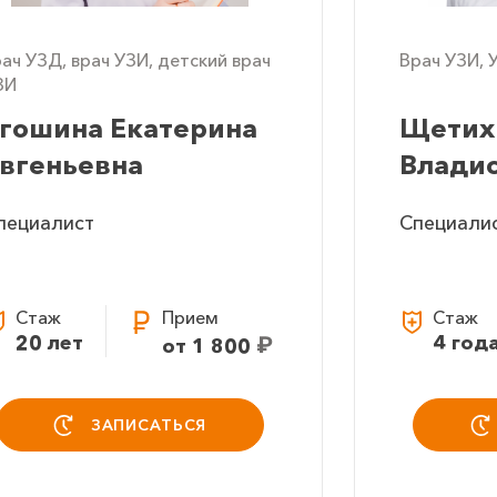
рач УЗД, врач УЗИ, детский врач
Врач УЗИ, 
ЗИ
гошина Екатерина
Щетих
вгеньевна
Влади
пециалист
Специали
Стаж
Прием
Стаж
20 лет
₽
4 год
от 1 800
ЗАПИСАТЬСЯ