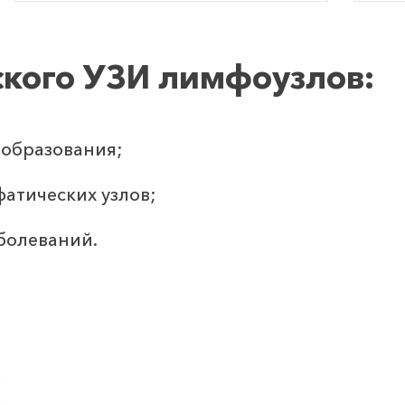
ского УЗИ лимфоузлов:
 образования;
атических узлов;
болеваний.