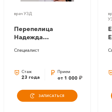
врач УЗД
в
У
Перепелица
Е
Надежда
Е
Владимировна
Специалист
С
Стаж
Прием
23 года
₽
от 1 000
ЗАПИСАТЬСЯ