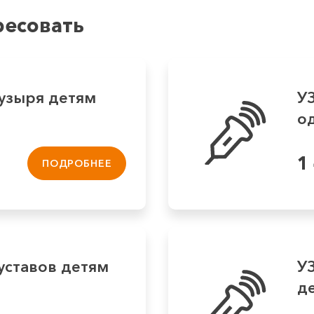
ресовать
узыря детям
УЗ
од
1
ПОДРОБНЕЕ
уставов детям
У
де