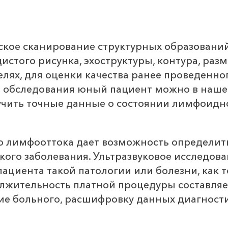
ское сканирование структурных образовани
истого рисунка, эхоструктуры, контура, раз
елях, для оценки качества ранее проведенно
 обследования юный пациент можно в нашем
чить точные данные о состоянии лимфоидно
о лимфооттока дает возможность определить
ого заболевания. Ультразвуковое исследова
пациента такой патологии или болезни, как
олжительность платной процедуры составляет
е больного, расшифровку данных диагност