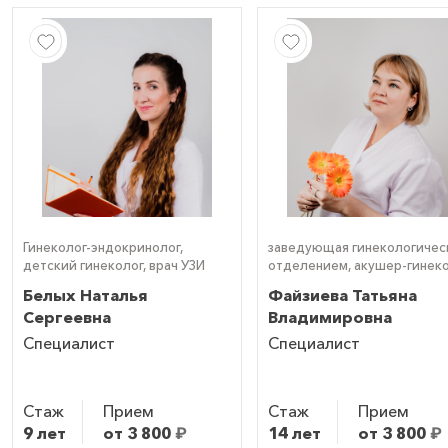
Гинеколог-эндокринолог,
заведующая гинекологичес
детский гинеколог, врач УЗИ
отделением, акушер-гинеко
гинеколог-эндокринолог,
Белых Наталья
Файзиева Татьяна
детский гинеколог, врач УЗ
Сергеевна
Владимировна
(УЗИ)
Специалист
Специалист
Стаж
Прием
Стаж
Прием
9 лет
от 3 800
₽
14 лет
от 3 800
₽