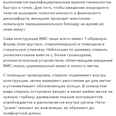
выполняется квалифицированным врачом-гинекологом
быстро и точно. Для того, чтобы введение инородного
тела не вызывало психологического и физического
дискомфорта, женщине проводят анестезию –
локальную парацервикальную блокаду на время до
семи минут.
Сама конструкция ВМС чаще всего имеет Т-образную
форму (или круглую, спиралевидную) и помещена в
стерильную упаковку. Небольшая по размеру спираль
укомплектована вместе с, более громоздким,
вспомогательным устройством, облегчающим введение
ВМС сквозь цервикальный канал в полость матки.
С помощью проводника, спираль поджимают внутрь
конструкции, затем измеряют расстояние до дна матки
и устанавливают обозначающее кольцо. В сомкнутом
виде спираль осторожно вводят в канал шейки матки на
нужную глубину, движением поршня контрацептив
освобождается и располагается внутри органа. Нити -
"усики" свисают во влагалище, их обрезают до
комфортной длины.