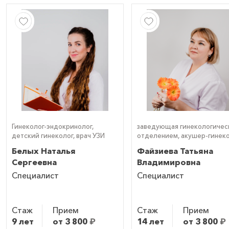
Гинеколог-эндокринолог,
заведующая гинекологичес
детский гинеколог, врач УЗИ
отделением, акушер-гинеко
гинеколог-эндокринолог,
Белых Наталья
Файзиева Татьяна
детский гинеколог, врач УЗ
Сергеевна
Владимировна
(УЗИ)
Специалист
Специалист
Стаж
Прием
Стаж
Прием
9 лет
от 3 800
₽
14 лет
от 3 800
₽