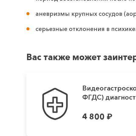
аневризмы крупных сосудов (аор
серьезные отклонения в психике
Вас также может заинте
Видеогастроско
ФГДС) диагности
4 800
₽