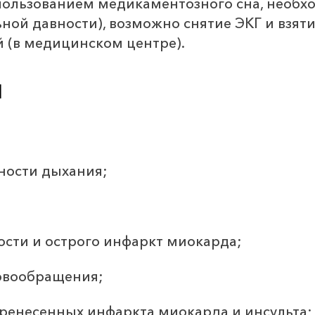
пользованием медикаментозного сна, необхо
ьной давности), возможно снятие ЭКГ и взят
 (в медицинском центре).
я
ности дыхания;
ости и острого инфаркт миокарда;
овообращения;
еренесенных инфаркта миокарда и инсульта;