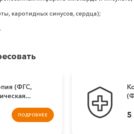
ты, каротидных синусов, сердца);
.
ресовать
пия (ФГС,
К
ческая...
(
5
ПОДРОБНЕЕ