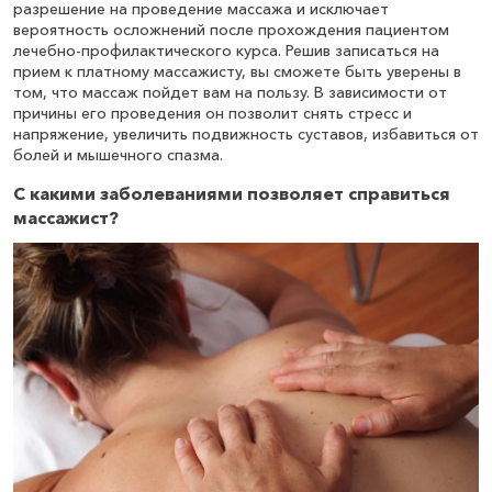
разрешение на проведение массажа и исключает
вероятность осложнений после прохождения пациентом
лечебно-профилактического курса. Решив записаться на
Массаж шейно-воротниковой зоны (15
прием к платному массажисту, вы сможете быть уверены в
минут)
том, что массаж пойдет вам на пользу. В зависимости от
причины его проведения он позволит снять стресс и
1 100
₽
Записаться
напряжение, увеличить подвижность суставов, избавиться от
болей и мышечного спазма.
С какими заболеваниями позволяет справиться
массажист?