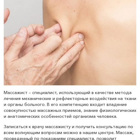
Массаж лица (15 минут)
1 000
₽
Записаться
Массаж шейно-грудного отдела
позвоночника (20 минут)
1 300
₽
Записаться
Массаж антицеллюлитный живота (20 минут)
Массажист – специалист, использующий в качестве метода
лечения механические и рефлекторные воздействия на ткани
1 200
₽
Записаться
и органы больного. В его компетенцию входит владение
совокупностью массажных приемов, знание физиологических
и анатомических особенностей организма человека.
Массаж антицеллюлитный (1 час)
Записаться к врачу массажисту и получить консультацию по
всем волнующим вопросам можно в нашем центре. Массаж,
2 800
₽
проведенный по показаниям специалиста, позволит
Записаться