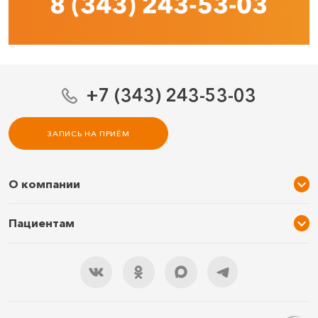
+7 (343) 243-53-03
ЗАПИСЬ НА ПРИЁМ
О компании
О нас
Пациентам
Услуги и цены
Акции
Специалисты
Новости
Подарочный сертификат
Отзывы
3D тур по клинике
Документы