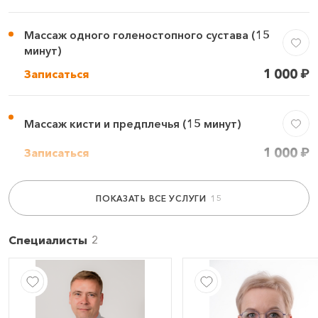
Массаж одного голеностопного сустава (15
минут)
1 000
₽
Записаться
Массаж кисти и предплечья (15 минут)
1 000
₽
Записаться
ПОКАЗАТЬ ВСЕ УСЛУГИ
Массаж одного локтевого сустава (10 минут)
900
₽
Записаться
Специалисты
Массаж нижней конечности и поясницы (20
минут)
1 300
₽
Записаться