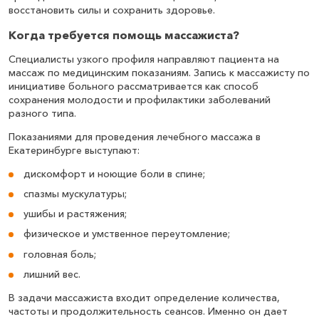
восстановить силы и сохранить здоровье.
Когда требуется помощь массажиста?
Массаж для коррекции фигуры (1 час 40
минут)
Специалисты узкого профиля направляют пациента на
массаж по медицинским показаниям. Запись к массажисту по
3 100
₽
Записаться
инициативе больного рассматривается как способ
сохранения молодости и профилактики заболеваний
разного типа.
Массаж области грудной клетки (25 минут)
Показаниями для проведения лечебного массажа в
Екатеринбурге выступают:
1 100
₽
Записаться
дискомфорт и ноющие боли в спине;
спазмы мускулатуры;
Массаж области позвоночника (25 минут)
ушибы и растяжения;
физическое и умственное переутомление;
1 300
₽
Записаться
головная боль;
лишний вес.
Массаж спины и поясницы (20 минут)
В задачи массажиста входит определение количества,
частоты и продолжительность сеансов. Именно он дает
1 300
₽
Записаться