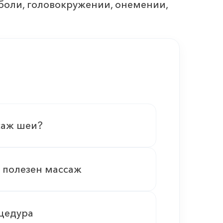
боли, головокружении, онемении,
саж шеи?
 полезен массаж
цедура