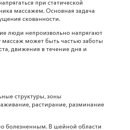
апрягаться при статической
чника массажем. Основная задача
ущения скованности.
ногие люди непроизвольно напрягают
у массаж может быть частью заботы
ста, движения в течение дня и
ьные структуры, зоны
лаживание, растирание, разминание
о болезненным. В шейной области