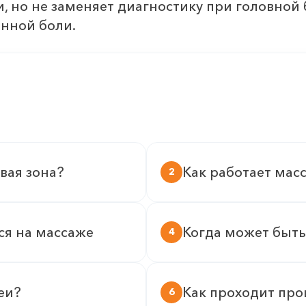
 но не заменяет диагностику при головной 
нной боли.
вая зона?
Как работает мас
2
ся на массаже
Когда может быть
4
еи?
Как проходит про
6