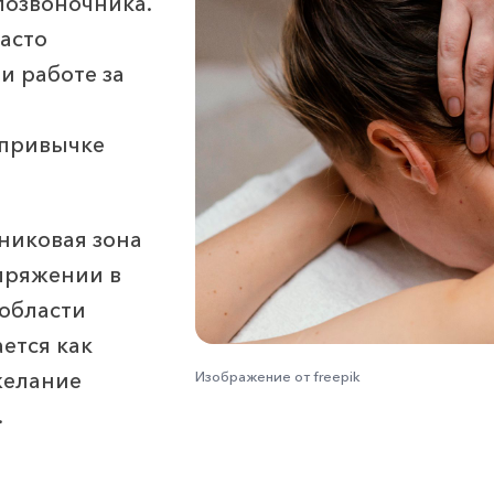
позвоночника.
асто
и работе за
 привычке
никовая зона
апряжении в
 области
ется как
 желание
Изображение от freepik
.