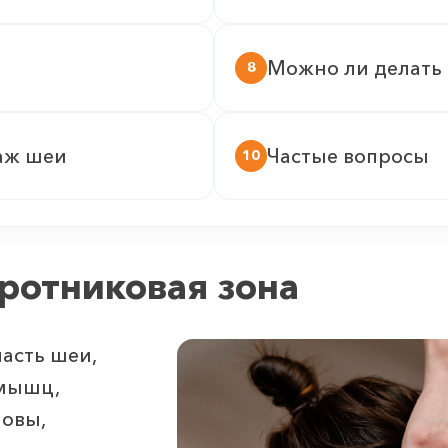
Можно ли делать
8
аж шеи
Частые вопросы
10
ротниковая зона
асть шеи,
 мышц,
ловы,