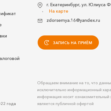
г. Екатеринбург, ул. Юлиуса Ф
На карте
тификат
zdorsemya.16@yandex.ru
е
вки
ЗАПИСЬ НА ПРИЁМ
алоговой
Обращаем внимание на то, что данны
исключительно информационный хара
информация носит ознакомительный х
022 года
является публичной офертой