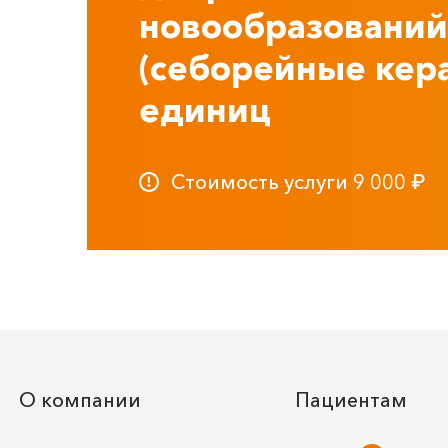
новообразований 
(себорейные кер
единиц
Стоимость услуги
9 000
₽
О компании
Пациентам