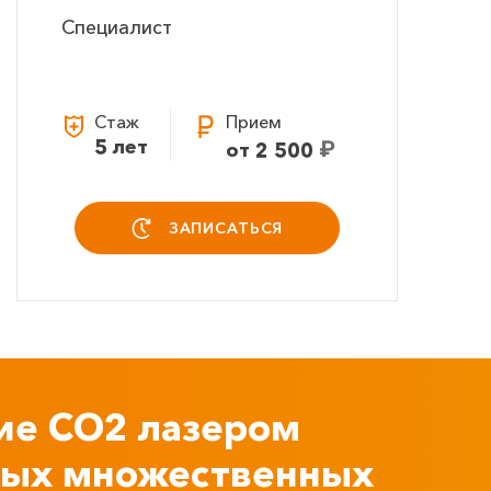
Специалист
Стаж
Прием
5 лет
₽
от 2 500
ЗАПИСАТЬСЯ
ие СО2 лазером
ных множественных