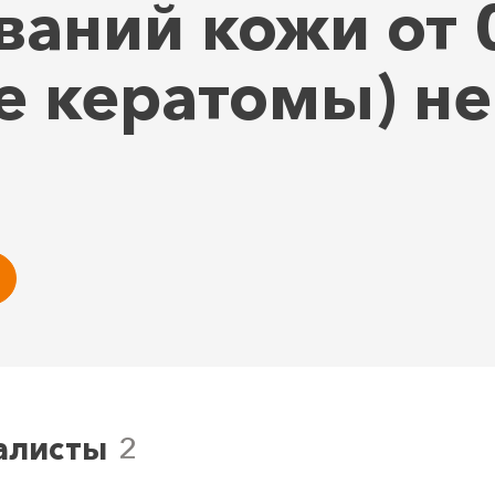
аний кожи от 0
е кератомы) не
алисты