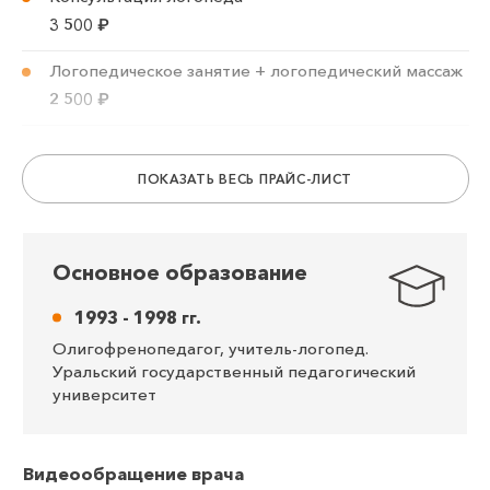
дислалия,
3 500
₽
дизартрия,
Логопедическое занятие + логопедический массаж
дисграфия,
2 500
₽
дислексия,
алалия, афазия.
Коррекционное логопедическое занятие (30
минут)
ПОКАЗАТЬ ВЕСЬ ПРАЙС-ЛИСТ
1 500
₽
Коррекционное логопедическое занятие (60
минут)
Основное образование
2 200
₽
1993 - 1998 гг.
Олигофренопедагог, учитель-логопед.
Уральский государственный педагогический
университет
Видеообращение врача