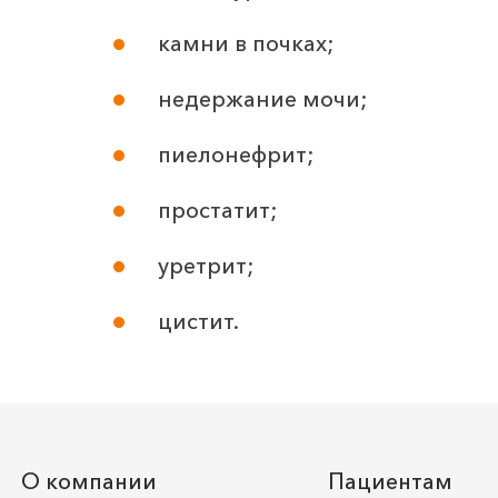
Удаление мозоли
камни в почках;
недержание мочи;
Удаление инородного тела с 
пиелонефрит;
простатит;
Первичная хирургическая обраб
уретрит;
Первичная хирургическая обр
цистит.
Наложение фиксирующей пов
О компании
Пациентам
Вскрытие и дренирование па