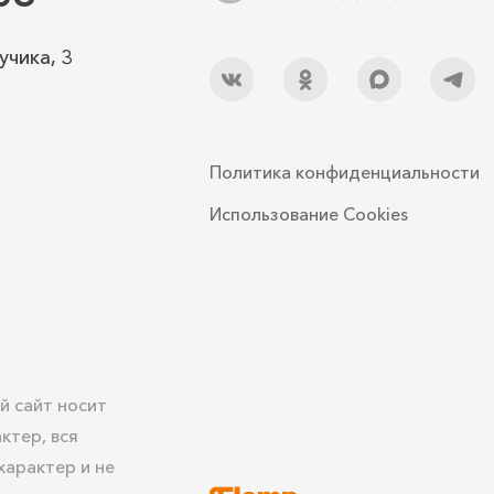
учика, 3
4 000
₽
 (ПХО)
3 500
₽
Политика конфиденциальности
Использование Cookies
3 000
₽
2 000
₽
й сайт носит
ктер, вся
арактер и не