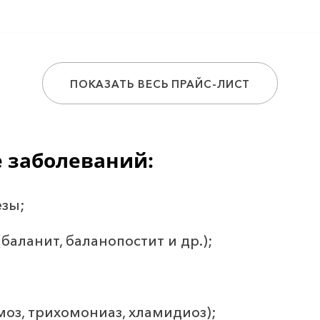
ПОКАЗАТЬ ВЕСЬ ПРАЙС-ЛИСТ
е заболеваний:
аботка раны (ПХО)
езы;
баланит, баланопостит и др.);
 рассечения мягких тканей
оз, трихомониаз, хламидиоз);