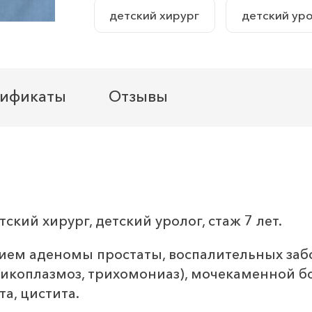
детский хирург
детский ур
тификаты
Отзывы
ский хирург, детский уролог, стаж 7 лет.
ием аденомы простаты, воспалительных забо
микоплазмоз, трихомониаз), мочекаменной б
а, цистита.