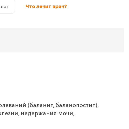
олог
Что лечит врач?
леваний (баланит, баланопостит),
олезни, недержания мочи,