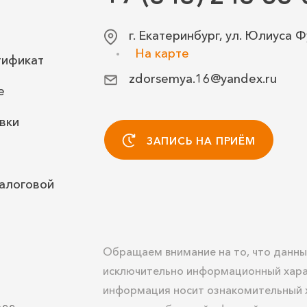
г. Екатеринбург, ул. Юлиуса Ф
бункула, гидраденита
На карте
тификат
zdorsemya.16@yandex.ru
е
аботка ран с наложением классического шва
вки
ЗАПИСЬ НА ПРИЁМ
алоговой
о) (дети)
Обращаем внимание на то, что данны
исключительно информационный хара
информация носит ознакомительный х