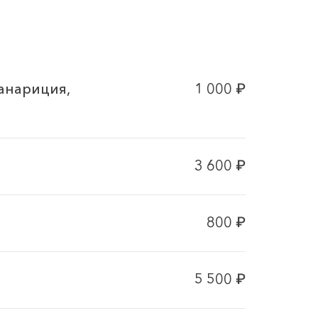
анариция,
1 000
₽
3 600
₽
800
₽
5 500
₽