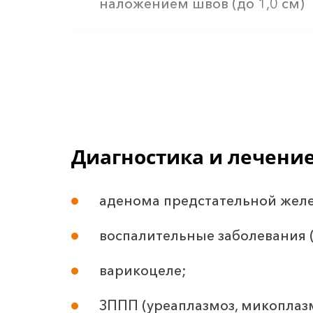
наложением швов (до 1,0 см)
Удаление атеромы (до 1,0 см)
Вскрытие гематомы
Диагностика и лечени
Первичная хирургическая обр
аденома предстательной жел
Перевязка чистая
воспалительные заболевания (
варикоцеле;
Удаление инородного тела без
ЗППП (уреаплазмоз, микоплазм