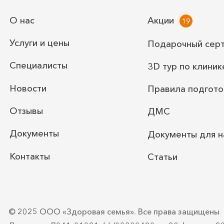
О нас
Акции
Вскрытие и дренирование кар
Услуги и цены
Подарочный сер
Специалисты
3D тур по клиник
Первичная хирургическая обр
Новости
Правила подгото
Отзывы
ДМС
Наложение вторичных швов
Документы
Документы для н
Прием врача хирурга (повторн
Контакты
Статьи
© 2025 ООО «Здоровая семья».
Все права защищены