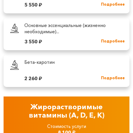
5 550
₽
Подробнее
Основные эссенциальные (жизненно
необходимые)...
3 550
₽
Подробнее
Бета-каротин
2 260
₽
Подробнее
Жирорастворимые
витамины (A, D, E, K)
Стоимость услуги
8 100
₽