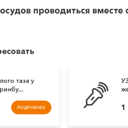
судов проводиться вместе с
ресовать
лого таза у
УЗ
инбу...
ж
1
ПОДРОБНЕЕ