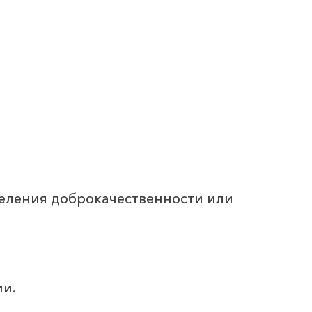
а
деления доброкачественности или
ии.