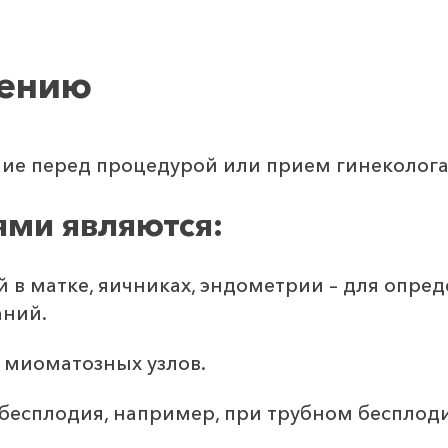
чению
е перед процедурой или прием гинеколог
ми являются:
 в матке, яичниках, эндометрии – для опре
аний.
 миоматозных узлов.
бесплодия, например, при трубном бесплод