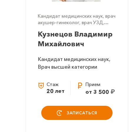
Кандидат медицинских наук, врач
акушер-гинеколог, врач УЗД,
Специалист по лазерной
Кузнецов Владимир
медицине, преподаватель
Михайлович
Кандидат медицинских наук,
Врач высшей категории
Стаж
Прием
20 лет
₽
от 3 500
ЗАПИСАТЬСЯ