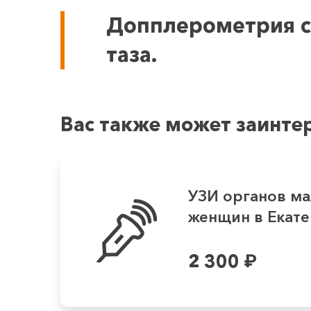
Допплерометрия со
таза.
Вас также может заинте
УЗИ органов ма
женщин в Екатер
2 300
₽