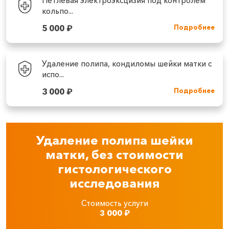
Петлевая электроэксцизия под контролем
кольпо...
5 000
₽
Подробнее
Удаление полипа, кондиломы шейки матки с
испо...
3 000
₽
Подробнее
Удаление полипа шейки
матки, без стоимости
гистологического
исследования
Стоимость услуги
3 000
₽