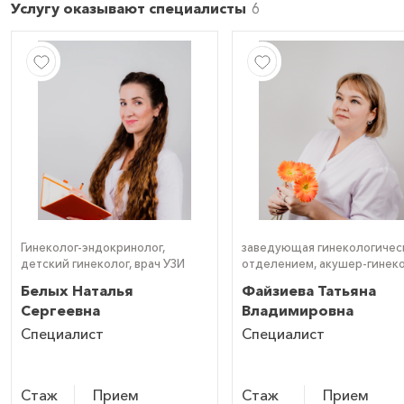
Услугу оказывают специалисты
Гинеколог-эндокринолог,
заведующая гинекологичес
детский гинеколог, врач УЗИ
отделением, акушер-гинеко
гинеколог-эндокринолог,
Белых Наталья
Файзиева Татьяна
детский гинеколог, врач УЗ
Сергеевна
Владимировна
(УЗИ)
Специалист
Специалист
Стаж
Прием
Стаж
Прием