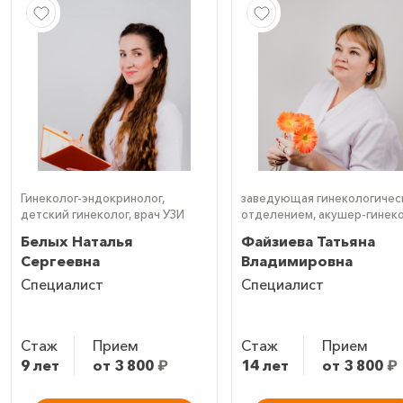
Гинеколог-эндокринолог,
заведующая гинекологичес
детский гинеколог, врач УЗИ
отделением, акушер-гинеко
гинеколог-эндокринолог,
Белых Наталья
Файзиева Татьяна
детский гинеколог, врач УЗ
Сергеевна
Владимировна
(УЗИ)
Специалист
Специалист
Стаж
Прием
Стаж
Прием
9 лет
от 3 800
₽
14 лет
от 3 800
₽