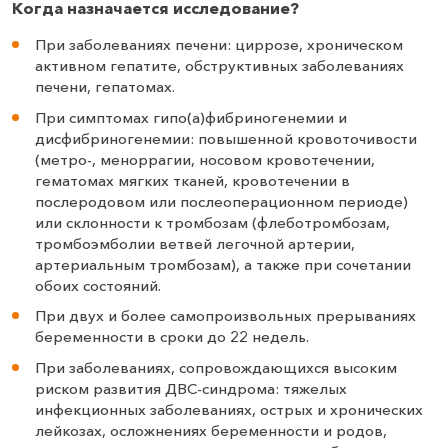
Когда назначается исследование?
При заболеваниях печени: циррозе, хроническом
активном гепатите, обструктивных заболеваниях
печени, гепатомах.
При симптомах гипо(а)фибриногенемии и
дисфибриногенемии: повышенной кровоточивости
(метро-, меноррагии, носовом кровотечении,
гематомах мягких тканей, кровотечении в
послеродовом или послеоперационном периоде)
или склонности к тромбозам (флеботромбозам,
тромбоэмболии ветвей легочной артерии,
артериальным тромбозам), а также при сочетании
обоих состояний.
При двух и более самопроизвольных прерываниях
беременности в сроки до 22 недель.
При заболеваниях, сопровождающихся высоким
риском развития ДВС-синдрома: тяжелых
инфекционных заболеваниях, острых и хронических
лейкозах, осложнениях беременности и родов,