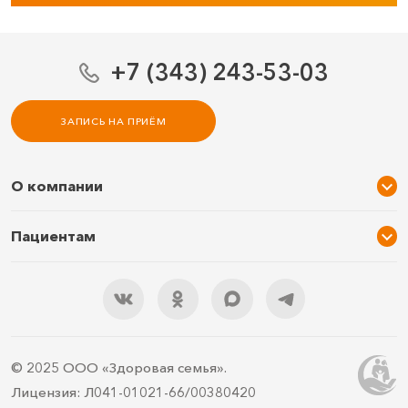
+7 (343) 243-53-03
ЗАПИСЬ НА ПРИЁМ
О компании
О нас
Пациентам
Услуги и цены
Акции
Специалисты
Новости
Подарочный сертификат
Отзывы
3D тур по клинике
Документы
Правила подготовки
© 2025 ООО «Здоровая семья».
Контакты
ДМС
Лицензия: Л041-01021-66/00380420