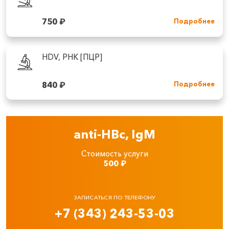
750
₽
Подробнее
HDV, РНК [ПЦР]
840
₽
Подробнее
anti-HBc, IgM
Стоимость услуги
500
₽
ЗАПИСАТЬСЯ ПО ТЕЛЕФОНУ
+7 (343) 243-53-03