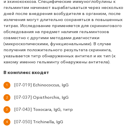
и эхинококкоза. Специфические иммуноглобулины к
гельминтам начинают вырабатываться через несколько
дней после внедрения возбудителя в организм, после
излечения могут длительно сохраняться в повышенных
титрах. Исследование применяется для скринингового
обследования на предмет наличия гельминтозов
совместно с другими методами диагностики
(микроскопическими, функциональными). В случае
получения положительного результата скрининга,
указывается титр обнаруженных антител и их тип (к
какому именно гельминту обнаружены антитела).
В комплекс входят
[07-019] Echinococcus, IgG
[07-037] Opisthorchis, IgG
[07-043] Toxocara, IgG, титр
[07-050] Trichinella, IgG