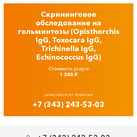
Скрининговое
обследование на
гельминтозы (Opisthorchis
IgG, Toxocara IgG,
Trichinella IgG,
Echinococcus IgG)
Стоимость услуги
1 300
₽
ЗАПИСАТЬСЯ ПО ТЕЛЕФОНУ
+7 (343) 243-53-03