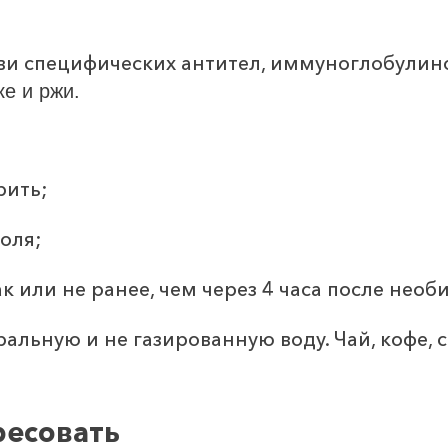
ви специфических антител, иммуноглобулин
ке и ржи.
рить;
оля;
к или не ранее, чем через 4 часа после нео
альную и не газированную воду. Чай, кофе, 
ресовать