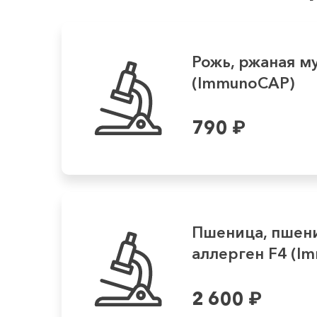
Рожь, ржаная му
(ImmunoCAP)
790
₽
Пшеница, пшени
аллерген F4 (Im
2 600
₽