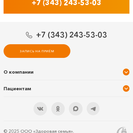
+7 (343) 243-53-03
+7 (343) 243-53-03
ЗАПИСЬ НА ПРИЁМ
О компании
О нас
Пациентам
Услуги и цены
Акции
Специалисты
Новости
Подарочный сертификат
Отзывы
3D тур по клинике
Документы
Правила подготовки
© 2025 ООО «Здоровая семья».