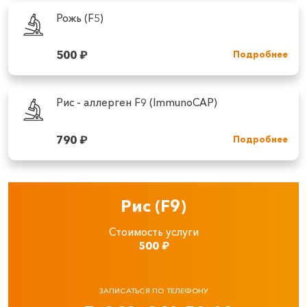
Рожь (F5)
500
₽
Подробнее
Рис - аллерген F9 (ImmunoCAP)
790
₽
Подробнее
Рис (F9)
Стоимость услуги
500
₽
ЗАПИСАТЬСЯ ПО ТЕЛЕФОНУ