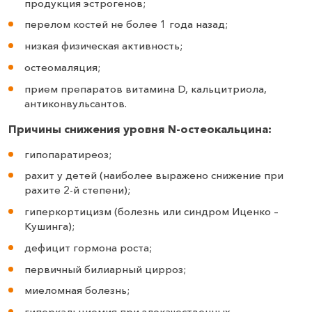
продукция эстрогенов;
перелом костей не более 1 года назад;
низкая физическая активность;
остеомаляция;
прием препаратов витамина D, кальцитриола,
антиконвульсантов.
Причины снижения уровня N-остеокальцина:
гипопаратиреоз;
рахит у детей (наиболее выражено снижение при
рахите 2-й степени);
гиперкортицизм (болезнь или синдром Иценко –
Кушинга);
дефицит гормона роста;
первичный билиарный цирроз;
миеломная болезнь;
гиперкальциемия при злокачественных