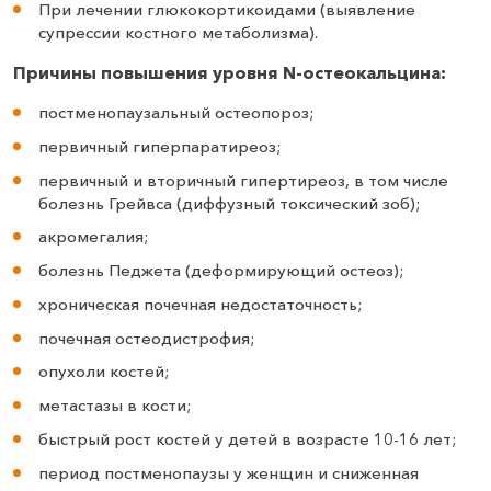
При лечении глюкокортикоидами (выявление
супрессии костного метаболизма).
Причины повышения уровня N-остеокальцина:
постменопаузальный остеопороз;
первичный гиперпаратиреоз;
первичный и вторичный гипертиреоз, в том числе
болезнь Грейвса (диффузный токсический зоб);
акромегалия;
болезнь Педжета (деформирующий остеоз);
хроническая почечная недостаточность;
почечная остеодистрофия;
опухоли костей;
метастазы в кости;
быстрый рост костей у детей в возрасте 10-16 лет;
период постменопаузы у женщин и сниженная