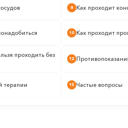
сосудов
Как проходит кон
8
понадобиться
Как проходит про
10
льзя проходить без
Противопоказани
12
й терапии
Частые вопросы
15