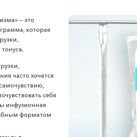
изма» — это
грамма, которая
рузки,
 тонуса.
грузки,
ия часто хочется
 самочувствию,
почувствовать себя
ды инфузионная
добным форматом
емья» в