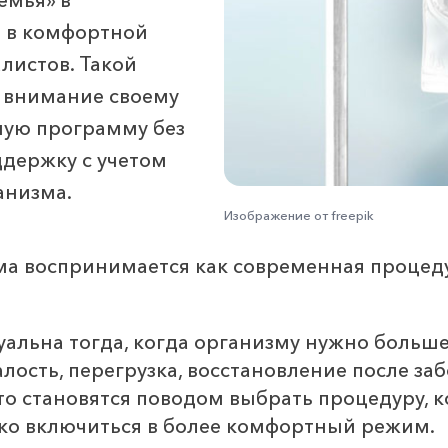
т в комфортной
листов. Такой
 внимание своему
ную программу без
ддержку с учетом
анизма.
Изображение от freepik
а воспринимается как современная процеду
уальна тогда, когда организму нужно больш
лость, перегрузка, восстановление после за
то становятся поводом выбрать процедуру, 
ко включиться в более комфортный режим.