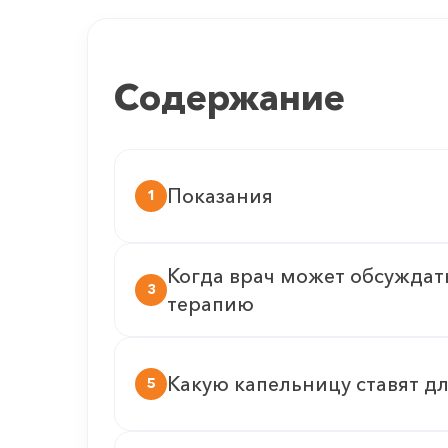
Содержание
Показания
1
Когда врач может обсужда
3
терапию
Какую капельницу ставят д
5