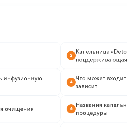
Капельница «Deto
2
поддерживающая
ть инфузионную
Что может входить
4
зависит
Названия капель
ля очищения
6
процедуры