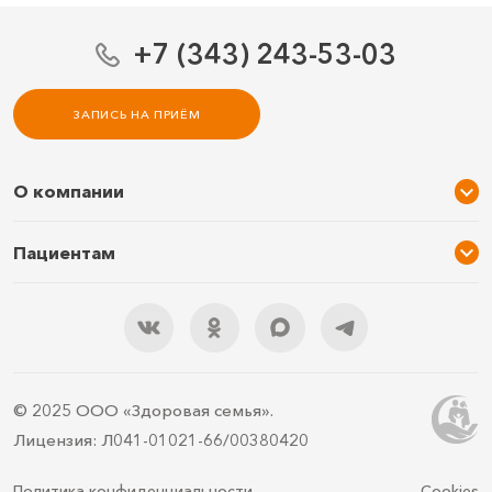
+7 (343) 243-53-03
ЗАПИСЬ НА ПРИЁМ
О компании
О нас
Пациентам
Услуги и цены
Акции
Специалисты
Новости
Подарочный сертификат
Отзывы
3D тур по клинике
Документы
Правила подготовки
© 2025 ООО «Здоровая семья».
Контакты
ДМС
Лицензия: Л041-01021-66/00380420
Документы для налоговой
Политика конфиденциальности
Cookies