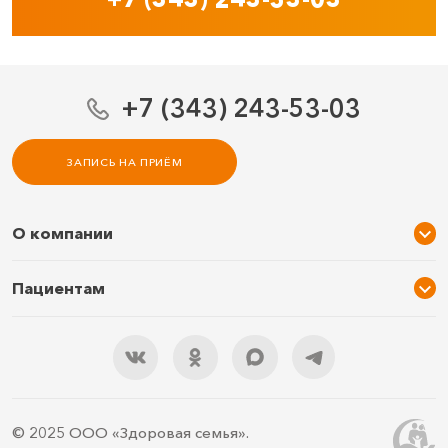
+7 (343) 243-53-03
ЗАПИСЬ НА ПРИЁМ
О компании
О нас
Пациентам
Услуги и цены
Акции
Специалисты
Новости
Подарочный сертификат
Отзывы
3D тур по клинике
Документы
Правила подготовки
© 2025 ООО «Здоровая семья».
Контакты