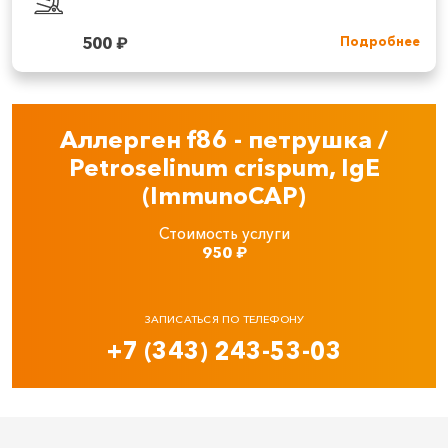
500
₽
Подробнее
Аллерген f86 - петрушка /
Petroselinum crispum, IgE
(ImmunoCAP)
Стоимость услуги
950
₽
ЗАПИСАТЬСЯ ПО ТЕЛЕФОНУ
+7 (343) 243-53-03