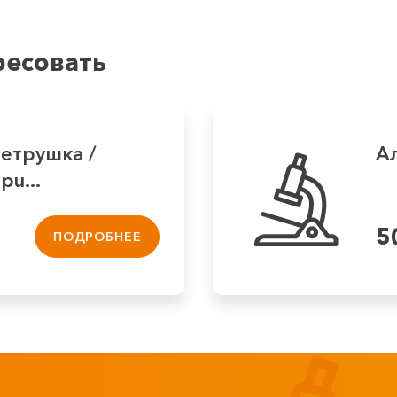
ресовать
петрушка /
Ал
pu...
5
ПОДРОБНЕЕ