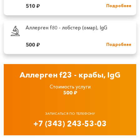
510
₽
Подробнее
Аллерген f80 - лобстер (омар), IgG
500
₽
Подробнее
Аллерген f23 - крабы, IgG
Стоимость услуги
500
₽
ЗАПИСАТЬСЯ ПО ТЕЛЕФОНУ
+7 (343) 243-53-03