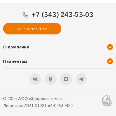
+7 (343) 243-53-03
ЗАПИСЬ НА ПРИЁМ
О компании
О нас
Пациентам
Услуги и цены
Акции
Специалисты
Новости
Подарочный сертификат
Отзывы
3D тур по клинике
Документы
Правила подготовки
© 2025 ООО «Здоровая семья».
Контакты
ДМС
Лицензия: Л041-01021-66/00380420
Документы для налоговой