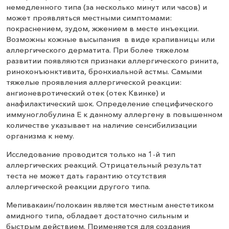
немедленного типа (за несколько минут или часов) и
может проявляться местными симптомами:
покраснением, зудом, жжением в месте инъекции.
Возможны кожные высыпания в виде крапивницы или
аллергического дерматита. При более тяжелом
развитии появляются признаки аллергического ринита,
риноконъюнктивита, бронхиальной астмы. Самыми
тяжелые проявления аллергической реакции:
ангионевротический отек (отек Квинке) и
анафилактический шок. Определение специфического
иммуноглобулина Е к данному аллергену в повышенном
количестве указывает на наличие сенсибилизации
организма к нему.
Исследование проводится только на 1-й тип
аллергических реакций. Отрицательный результат
теста не может дать гарантию отсутствия
аллергической реакции другого типа.
Мепивакаин/полокаин является местным анестетиком
амидного типа, обладает достаточно сильным и
быстрым действием. Применяется для создания