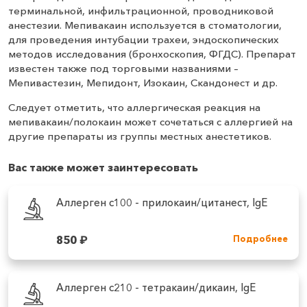
терминальной, инфильтрационной, проводниковой
анестезии. Мепивакаин используется в стоматологии,
для проведения интубации трахеи, эндоскопических
методов исследования (бронхоскопия, ФГДС). Препарат
известен также под торговыми названиями –
Мепивастезин, Мепидонт, Изокаин, Скандонест и др.
Следует отметить, что аллергическая реакция на
мепивакаин/полокаин может сочетаться с аллергией на
другие препараты из группы местных анестетиков.
Вас также может заинтересовать
Аллерген c100 - прилокаин/цитанест, IgE
850
₽
Подробнее
Аллерген c210 - тетракаин/дикаин, IgE