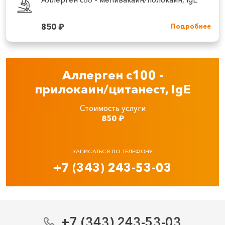
850
₽
Подробнее
Аллерген c100 -
прилокаин/цитанест, IgE
Стоимость услуги
850
₽
ЗАПИСАТЬСЯ ПО ТЕЛЕФОНУ
+7 (343) 243-53-03
+7 (343) 243-53-03