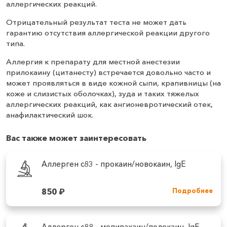
аллергических реакций.
Отрицательный результат теста не может дать
гарантию отсутствия аллергической реакции другого
типа.
Аллергия к препарату для местной анестезии
прилокаину (цитанесту) встречается довольно часто и
может проявляться в виде кожной сыпи, крапивницы (на
коже и слизистых оболочках), зуда и таких тяжелых
аллергических реакций, как ангионевротический отек,
анафилактический шок.
Вас также может заинтересовать
Аллерген c83 - прокаин/новокаин, IgE
850
₽
Подробнее
Аллерген c88 ‑ мепивакаин/полокаин, IgE