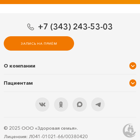
+7 (343) 243-53-03
ЗАПИСЬ НА ПРИЁМ
О компании
О нас
Пациентам
Услуги и цены
Акции
Специалисты
Новости
Подарочный сертификат
Отзывы
3D тур по клинике
Документы
Правила подготовки
© 2025 ООО «Здоровая семья».
Контакты
ДМС
Лицензия: Л041-01021-66/00380420