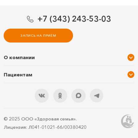
+7 (343) 243-53-03
ЗАПИСЬ НА ПРИЁМ
О компании
О нас
Пациентам
Услуги и цены
Акции
Специалисты
Новости
Подарочный сертификат
Отзывы
3D тур по клинике
Документы
Правила подготовки
© 2025 ООО «Здоровая семья».
Контакты
ДМС
Лицензия: Л041-01021-66/00380420
Документы для налоговой