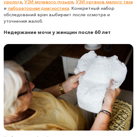
уролога
,
УЗИ мочевого пузыря
,
УЗИ органов малого таза
и
лабораторная диагностика
. Конкретный набор
обследований врач выбирает после осмотра и
уточнения жалоб.
Недержание мочи у женщин после 60 лет