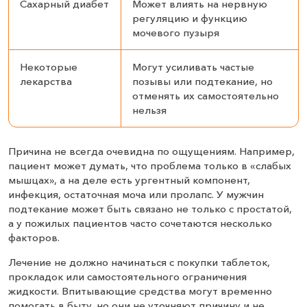
Сахарный диабет
Может влиять на нервную
регуляцию и функцию
мочевого пузыря
Некоторые
Могут усиливать частые
лекарства
позывы или подтекание, но
отменять их самостоятельно
нельзя
Причина не всегда очевидна по ощущениям. Например,
пациент может думать, что проблема только в «слабых
мышцах», а на деле есть ургентный компонент,
инфекция, остаточная моча или пролапс. У мужчин
подтекание может быть связано не только с простатой,
а у пожилых пациентов часто сочетаются несколько
факторов.
Лечение не должно начинаться с покупки таблеток,
прокладок или самостоятельного ограничения
жидкости. Впитывающие средства могут временно
помогать в быту, но они не уточняют причину и не