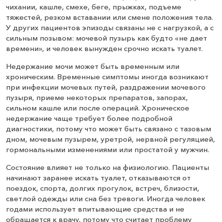
чихании, кашле, смехе, беге, прыжках, подъеме
тяжестей, резком вставании или смене положения тела.
У других пациентов эпизоды связаны не с нагрузкой, а с
сильным позывом: мочевой пузырь как будто «не дает
времени», и человек вынужден срочно искать туалет.
Недержание мочи может быть временным или
хроническим. Временные симптомы иногда возникают
при инфекции мочевых путей, раздражении мочевого
пузыря, приеме некоторых препаратов, запорах,
сильном кашле или после операций. Хроническое
недержание чаще требует более подробной
диагностики, потому что может быть связано с тазовым
дном, мочевым пузырем, уретрой, нервной регуляцией,
гормональными изменениями или простатой у мужчин.
Состояние влияет не только на физиологию. Пациенты
начинают заранее искать туалет, отказываются от
поездок, спорта, долгих прогулок, встреч, близости,
светлой одежды или сна без тревоги. Иногда человек
годами использует впитывающие средства и не
обращается к врачу, потому что считает проблему