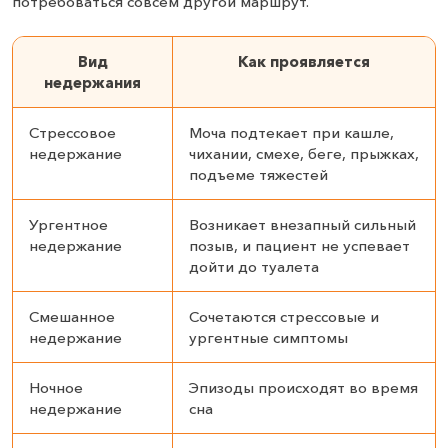
потребоваться совсем другой маршрут.
Вид
Как проявляется
недержания
Стрессовое
Моча подтекает при кашле,
недержание
чихании, смехе, беге, прыжках,
подъеме тяжестей
Ургентное
Возникает внезапный сильный
недержание
позыв, и пациент не успевает
дойти до туалета
Смешанное
Сочетаются стрессовые и
недержание
ургентные симптомы
Ночное
Эпизоды происходят во время
недержание
сна