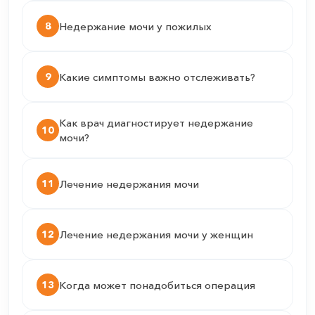
8
Недержание мочи у пожилых
9
Какие симптомы важно отслеживать?
Как врач диагностирует недержание
10
мочи?
11
Лечение недержания мочи
12
Лечение недержания мочи у женщин
13
Когда может понадобиться операция