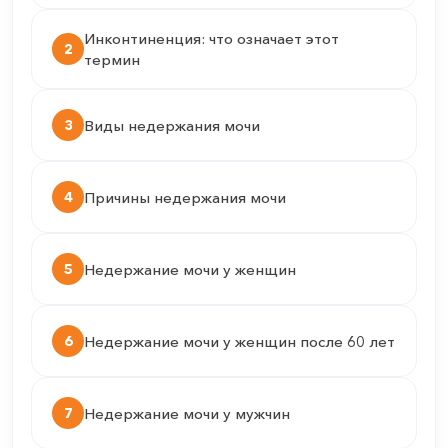
Инконтиненция: что означает этот
2
термин
3
Виды недержания мочи
4
Причины недержания мочи
5
Недержание мочи у женщин
6
Недержание мочи у женщин после 60 лет
7
Недержание мочи у мужчин