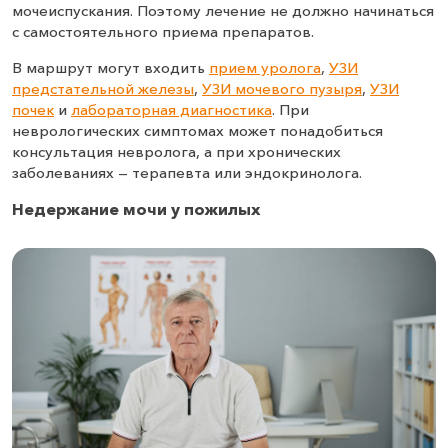
мочеиспускания. Поэтому лечение не должно начинаться
с самостоятельного приема препаратов.
В маршрут могут входить
прием уролога
,
УЗИ
предстательной железы
,
УЗИ мочевого пузыря
,
УЗИ
почек
и
лабораторная диагностика
. При
неврологических симптомах может понадобиться
консультация невролога, а при хронических
заболеваниях — терапевта или эндокринолога.
Недержание мочи у пожилых