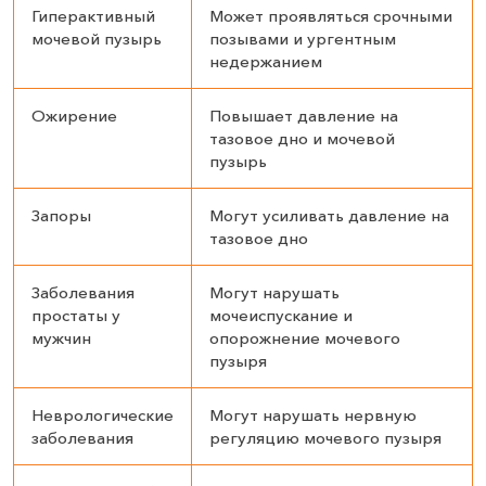
Гиперактивный
Может проявляться срочными
мочевой пузырь
позывами и ургентным
недержанием
Ожирение
Повышает давление на
тазовое дно и мочевой
пузырь
Запоры
Могут усиливать давление на
тазовое дно
Заболевания
Могут нарушать
простаты у
мочеиспускание и
мужчин
опорожнение мочевого
пузыря
Неврологические
Могут нарушать нервную
заболевания
регуляцию мочевого пузыря