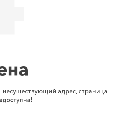
ена
и несуществующий адрес, страница
едоступна!