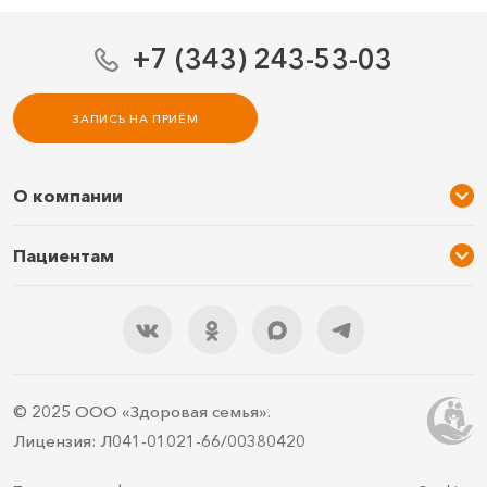
+7 (343) 243-53-03
ЗАПИСЬ НА ПРИЁМ
О компании
О нас
Пациентам
Услуги и цены
Акции
Специалисты
Новости
Подарочный сертификат
Отзывы
3D тур по клинике
Документы
Правила подготовки
© 2025 ООО «Здоровая семья».
Контакты
ДМС
Лицензия: Л041-01021-66/00380420
Документы для налоговой