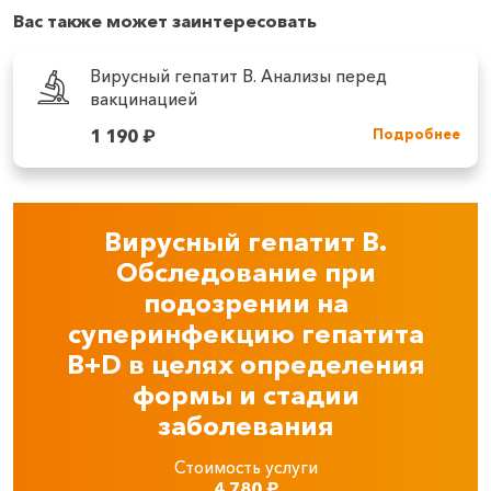
Вас также может заинтересовать
Вирусный гепатит B. Анализы перед
вакцинацией
1 190
₽
Подробнее
Вирусный гепатит В.
Обследование при
подозрении на
суперинфекцию гепатита
В+D в целях определения
формы и стадии
заболевания
Стоимость услуги
4 780
₽