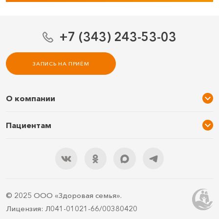
+7 (343) 243-53-03
ЗАПИСЬ НА ПРИЁМ
О компании
О нас
Пациентам
Услуги и цены
Акции
Специалисты
Новости
Подарочный сертификат
Отзывы
3D тур по клинике
Документы
Правила подготовки
© 2025 ООО «Здоровая семья».
Контакты
ДМС
Лицензия: Л041-01021-66/00380420