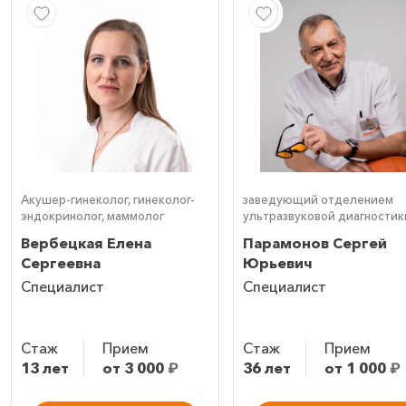
Акушер-гинеколог, гинеколог-
заведующий отделением
эндокринолог, маммолог
ультразвуковой диагностик
врач УЗИ (УЗД)
Вербецкая Елена
Парамонов Сергей
Сергеевна
Юрьевич
Специалист
Специалист
Стаж
Прием
Стаж
Прием
13 лет
от 3 000
₽
36 лет
от 1 000
₽