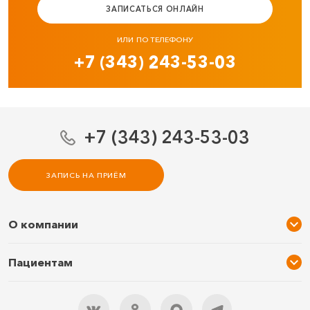
ЗАПИСАТЬСЯ ОНЛАЙН
ИЛИ ПО ТЕЛЕФОНУ
+7 (343) 243-53-03
+7 (343) 243-53-03
ЗАПИСЬ НА ПРИЁМ
О компании
О нас
Пациентам
Услуги и цены
Акции
Специалисты
Новости