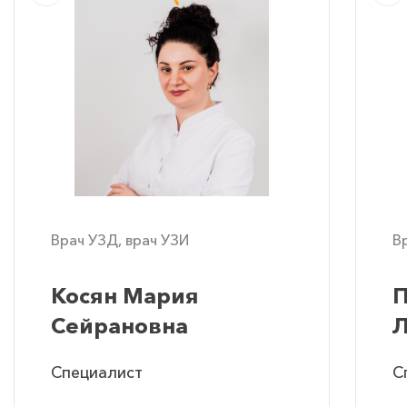
Врач УЗД, врач УЗИ
В
Косян Мария
П
Сейрановна
Л
Специалист
С