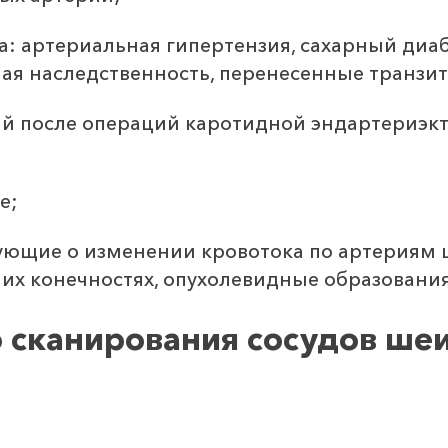
а: артериальная гипертензия, сахарный диаб
ая наследственность, перенесенные транзи
ий после операций каротидной эндартериэк
е;
ующие о изменении кровотока по артериям ш
их конечностях, опухолевидные образования
 сканирования сосудов шеи