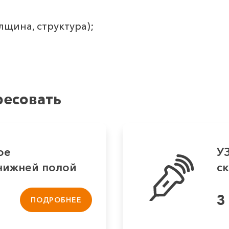
лщина, структура);
ресовать
ое
У
нижней полой
ск
3
ПОДРОБНЕЕ