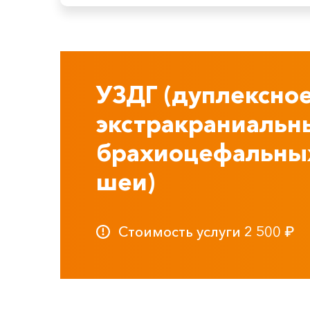
УЗДГ (дуплексное
экстракраниальн
брахиоцефальных
шеи)
Стоимость услуги
2 500
₽