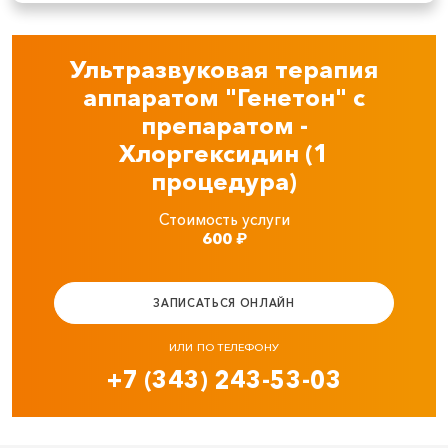
Ультразвуковая терапия
аппаратом "Генетон" с
препаратом -
Хлоргексидин (1
процедура)
Стоимость услуги
600
₽
ЗАПИСАТЬСЯ ОНЛАЙН
ИЛИ ПО ТЕЛЕФОНУ
+7 (343) 243-53-03