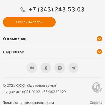
+7 (343) 243-53-03
ЗАПИСЬ НА ПРИЁМ
О компании
О нас
Пациентам
Услуги и цены
Акции
Специалисты
Новости
Подарочный сертификат
Отзывы
3D тур по клинике
Документы
Правила подготовки
© 2025 ООО «Здоровая семья».
Контакты
ДМС
Лицензия: Л041-01021-66/00380420
Документы для налоговой
Политика конфиденциальности
Cookies