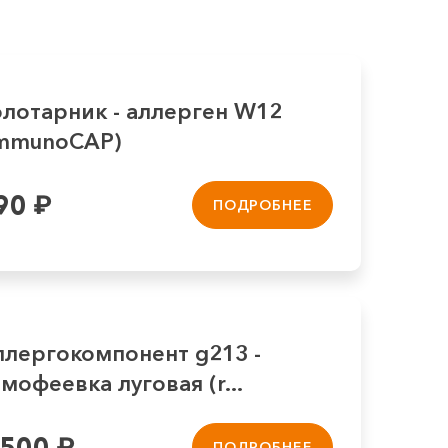
олотарник - аллерген W12
ImmunoCAP)
90
₽
ПОДРОБНЕЕ
ллергокомпонент g213 -
мофеевка луговая (r...
 500
₽
ПОДРОБНЕЕ