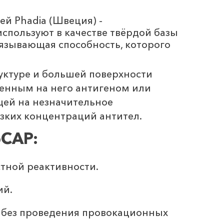
 Phadia (Швеция) -
спользуют в качестве твёрдой базы
язывающая способность, которого
уктуре и большей поверхности
сенным на него антигеном или
щей на незначительное
изких концентраций антител.
oCAP:
тной реактивности.
ий.
, без проведения провокационных