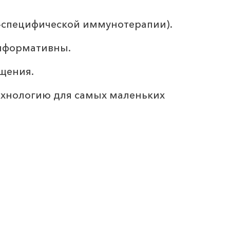
-специфической иммунотерапии).
информативны.
ащения.
ехнологию для самых маленьких