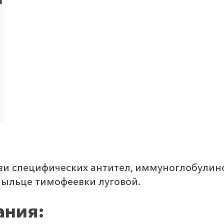
ви специфических антител, иммуноглобулино
пыльце тимофеевки луговой.
ания: