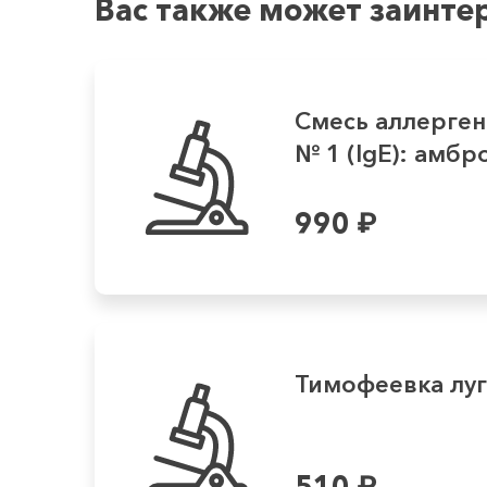
Вас также может заинте
Смесь аллерген
№ 1 (IgE): амбро
990
₽
Тимофеевка луг
510
₽