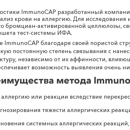
остики ImmunoCAP разработанный компанией
лиз крови на аллергию. Для исследования и
о бромциан-активированной целлюлозы, св
ншета тест-системы ИФА.
 ImmunoCAP благодаря своей пористой стр
окую постоянную степень связывания с нане
ктуру, независимо от их аффинности, влияю
еспечивает возможность выявления очень н
еимущества метода Immun
 аллергию или реакции вследствие перекрес
гнозирования тяжести аллергических реакц
кновения системных аллергических реакций