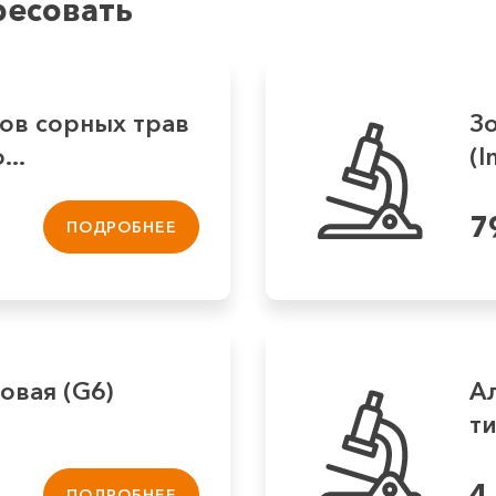
ресовать
ов сорных трав
З
...
(
7
ПОДРОБНЕЕ
овая (G6)
А
ти
4
ПОДРОБНЕЕ