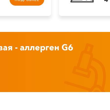
ая - аллерген G6