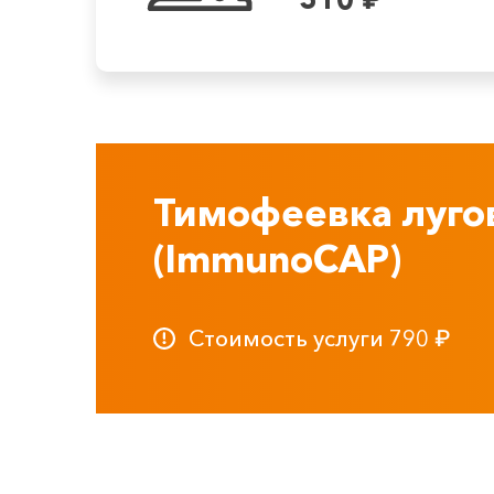
Тимофеевка лугов
(ImmunoCAP)
Стоимость услуги
790
₽