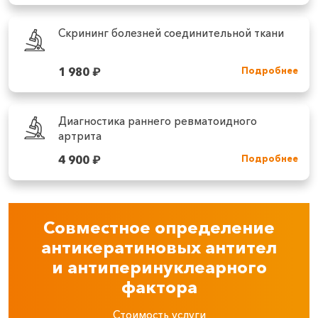
Скрининг болезней соединительной ткани
1 980
₽
Подробнее
Диагностика раннего ревматоидного
артрита
4 900
₽
Подробнее
Совместное определение
антикератиновых антител
и антиперинуклеарного
фактора
Стоимость услуги