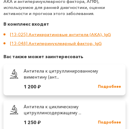
АКА и антиперинуклеарного фактора, АПФ),
используемое для ранней диагностики, оценки
активности и прогноза этого заболевания.
В комплекс входят
[13-025] Антикератиновые антитела (АКА), IgG
[13-048] Антиперинуклеарный фактор, IgG
Вас также может заинтересовать
Антитела к цитруллинированному
виментину (ант...
1 200
₽
Подробнее
Антитела к циклическому
цитруллинсодержащему ...
1 250
₽
Подробнее