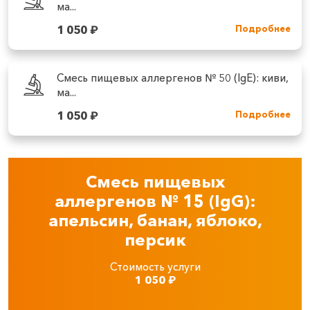
ма...
1 050
₽
Подробнее
Смесь пищевых аллергенов № 50 (IgE): киви,
ма...
1 050
₽
Подробнее
Смесь пищевых
аллергенов № 15 (IgG):
апельсин, банан, яблоко,
персик
Стоимость услуги
1 050
₽