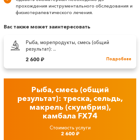
прохождения инструментального обследования и
физиотерапевтического лечения.
Вас также может заинтересовать
Рыба, морепродукты, смесь (общий
результат): ...
2 600
₽
Подробнее
Рыба, смесь (общий
результат): треска, сельдь,
макрель (скумбрия),
камбала FX74
Стоимость услуги
2 600
₽