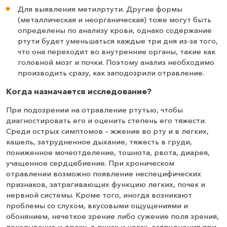
Для выявления метилртути. Другие формы
(металлическая и неорганическая) тоже могут быть
определены по анализу крови, однако содержание
ртути будет уменьшаться каждые три дня из-за того,
что она переходит во внутренние органы, такие как
головной мозг и почки. Поэтому анализ необходимо
производить сразу, как заподозрили отравление.
Когда назначается исследование?
При подозрении на отравление ртутью, чтобы
диагностировать его и оценить степень его тяжести.
Среди острых симптомов – жжение во рту и в легких,
кашель, затрудненное дыхание, тяжесть в груди,
пониженное мочеотделение, тошнота, рвота, диарея,
учащенное сердцебиение. При хроническом
отравлении возможно появление неспецифических
признаков, затрагивающих функцию легких, почек и
нервной системы. Кроме того, иногда возникают
проблемы со слухом, вкусовыми ощущениями и
обонянием, нечеткое зрение либо сужение поля зрения,
покалывание и дрожь в руках и ногах, затруднения при